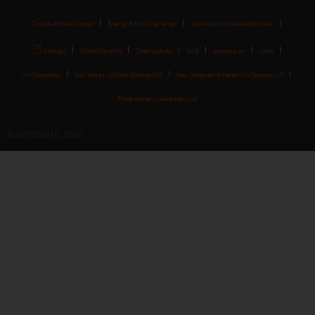
Cookie-Einstellungen
Energy Boost Challenge
Lieferung und Versandkosten
Kontakt
Widerrufsrecht
Datenschutz
AGB
Impressum
Jobs
I'm Sportastic
Wie lebt es sich bei Sportastic?
Was bedeutet Arbeiten für Sportastic?
Finde deinen passenden Job
© SPORTASTIC 2026