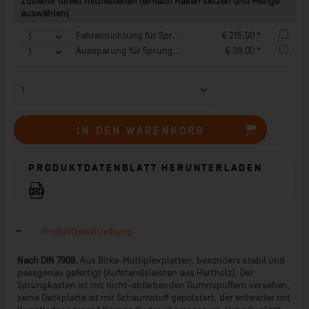
Zubehör direkt mitbestellen (einfach Haken setzen und Menge
auswählen)
Fahreinrichtung für Sprungkasten Multiplex und Favourite
€ 215,00 *
Aussparung für Sprungkasten 1 Paar/Teil
€ 39,00 *
IN DEN
WARENKORB
PRODUKTDATENBLATT HERUNTERLADEN
Produktbeschreibung
Nach DIN 7908.
Aus Birke-Multiplexplatten, besonders stabil und
passgenau gefertigt (Aufstandsleisten aus Hartholz). Der
Sprungkasten ist mit nicht-abfärbenden Gummipuffern versehen,
seine Deckplatte ist mit Schaumstoff gepolstert, der entweder mit