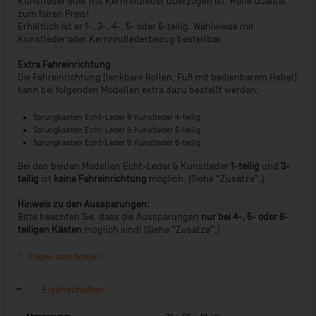
Kunstleder oder mit Kernrindleder überzogen ist. Hohe Qualität
zum fairen Preis!
Erhältlich ist er 1-, 3-, 4-, 5- oder 6-teilig. Wahlweise mit
Kunstleder oder Kernrindlederbezug bestellbar.
Extra Fahreinrichtung
Die Fahreinrichtung (lenkbare Rollen, Fuß mit bedienbarem Hebel)
kann bei folgenden Modellen extra dazu bestellt werden:
Sprungkasten Echt-Leder & Kunstleder 4-teilig
Sprungkasten Echt-Leder & Kunstleder 5-teilig
Sprungkasten Echt-Leder & Kunstleder 6-teilig
Bei den beiden Modellen Echt-Leder & Kunstleder
1-teilig
und
3-
teilig
ist
keine Fahreinrichtung
möglich. (Siehe "Zusätze".)
Hinweis zu den Aussparungen:
Bitte beachten Sie, dass die Aussparungen
nur bei 4-, 5- oder 6-
teiligen Kästen
möglich sind! (Siehe "Zusätze".)
Fragen zum Artikel?
Eigenschaften