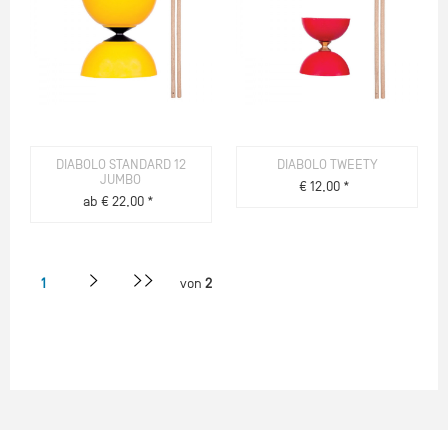
DIABOLO STANDARD 12
DIABOLO TWEETY
JUMBO
€ 12,00 *
ab € 22,00 *
ZUM PRODUKT
ZUM PRODUKT
1
von
2