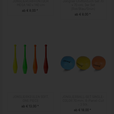
JONGLIERCHIFFONTUCH
Jonglier Chiffontuch Set 70
MEGA 140 x 140 cm
x 70 cm, 3er Set
(Rot/Blau/Grün)
ab € 8,00 *
ab € 8,00 *
ZUM PRODUKT
ZUM PRODUKT
JONGLIERKEULEN SOFT,
JONGLIERBALL-SET SINGLE-
ONE PIECE
COLOR 70 mm, 6-Panel-Cut
- 3 Stk.
ab € 13,00 *
ab € 18,00 *
ZUM PRODUKT