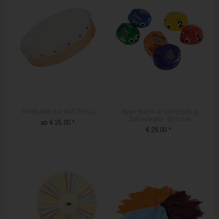
TAMBURIN mit NATURFELL
Bean Bag 6-er Set Edubug
Zahlenkäfer, Spordas
ab € 25,00 *
€ 29,00 *
ZUM PRODUKT
ZUM PRODUKT