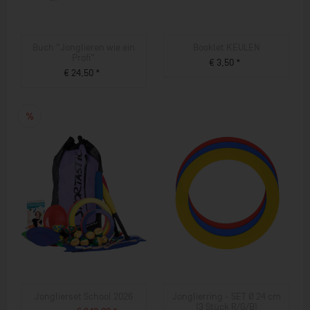
Buch "Jonglieren wie ein
Booklet KEULEN
Profi"
€ 3,50 *
€ 24,50 *
ZUM PRODUKT
ZUM PRODUKT
Jonglierset School 2026
Jonglierring - SET Ø 24 cm
(3 Stück R/G/B)