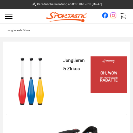
Persönliche Beratung ab 8:00 Uhr Früh (Mo-Fr)
Jonglieren & Zirkus
Jonglieren
& Zirkus