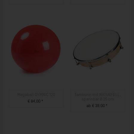
ZUM PRODUKT
ZUM PRODUKT
Megaball GYMNIC 120
Tamburin mit NATURFELL,
spannbar Ø 25 cm
€ 84,00 *
ab € 39,00 *
ZUM PRODUKT
ZUM PRODUKT