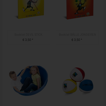
Booklet DEVIL STICK
Booklet BÄLLE JONGIEREN
€ 3,50 *
€ 3,50 *
ZUM PRODUKT
ZUM PRODUKT