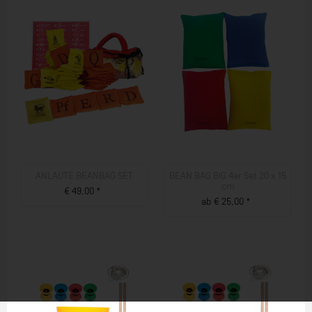
ANLAUTE BEANBAG SET
BEAN BAG BIG 4er Set 20 x 15
cm
€ 49,00 *
ab € 25,00 *
ZUM PRODUKT
ZUM PRODUKT