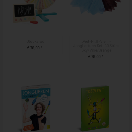
Glücksrad
„Viel-Hilft-Viel“ –
Jongliertuch Set, 30 Stück
€ 79,00 *
(Sky/Vine/Orange)
ZUM PRODUKT
€ 79,00 *
ZUM PRODUKT