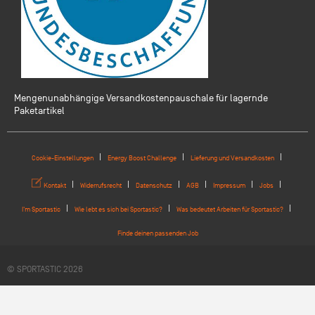
Mengenunabhängige Versandkostenpauschale für lagernde
Paketartikel
Cookie-Einstellungen
Energy Boost Challenge
Lieferung und Versandkosten
Kontakt
Widerrufsrecht
Datenschutz
AGB
Impressum
Jobs
I'm Sportastic
Wie lebt es sich bei Sportastic?
Was bedeutet Arbeiten für Sportastic?
Finde deinen passenden Job
© SPORTASTIC 2026