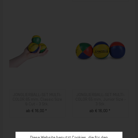
ZUM PRODUKT
JONGLIERBALL-SET MULTI-
JONGLIERBALL-SET MULTI-
COLOR 65 mm, Classic Size
COLOR 55 mm, Junior Size -
& Cut - 3 Stk.
3 Stk.
ab € 16,00 *
ab € 16,00 *
ZUM PRODUKT
ZUM PRODUKT
Diese Website benutzt Cookies, die für den