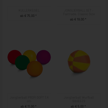
KULLERKEGEL
JONGLIERBALL SET -
Fairtrade, Classic Size
ab € 75,00 *
ab € 19,00 *
ZUM PRODUKT
ZUM PRODUKT
Jonglierball PROFI SOFT 7,4
Jonglierball Wurfball
cm
SQUEEZE
ab € 11,00 *
ab € 5,00 *