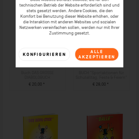
technischen Betrieb der Website erforderlich sind und
stets gesetzt werden. Andere Cookies, die den
Komfort bei Benutzung dieser Website erhöhen, oder
die Interaktion mit anderen Websites und sozialen
Netzwerken vereinfachen sollen, werden nur mit Ihrer
Zustimmung gesetzt.
ALLE
KONFIGURIEREN
AKZEPTIEREN
Buch DAS GROSSE
BUCH "Sportaktionen für
DIABOLOBUCH
Schulalltag, Feste & Feiern"
€ 20,00 *
€ 28,00 *
ZUM PRODUKT
ZUM PRODUKT