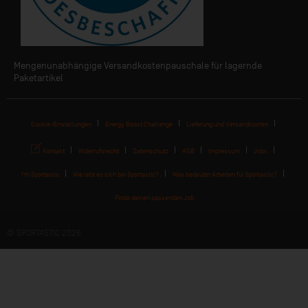
Mengenunabhängige Versandkostenpauschale für lagernde
Paketartikel
Cookie-Einstellungen
Energy Boost Challenge
Lieferung und Versandkosten
Kontakt
Widerrufsrecht
Datenschutz
AGB
Impressum
Jobs
I'm Sportastic
Wie lebt es sich bei Sportastic?
Was bedeutet Arbeiten für Sportastic?
Finde deinen passenden Job
© SPORTASTIC 2026