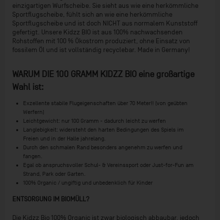
einzigartigen Wurfscheibe. Sie sieht aus wie eine herkömmliche
Sportflugscheibe, fühlt sich an wie eine herkömmliche
Sportflugscheibe und ist doch NICHT aus normalem Kunststoff
gefertigt. Unsere Kidzz BIO ist aus 100% nachwachsenden
Rohstoffen mit 100 % Ökostrom produziert, ohne Einsatz von
fossilem Öl und ist vollständig recyclebar. Made in Germany!
WARUM DIE 100 GRAMM KIDZZ BIO eine großartige
Wahl ist:
Exzellente stabile Flugeigenschaften über 70 Meter!! (von geübten
Werfern)
Leichtgewicht: nur 100 Gramm - dadurch leicht zu werfen
Langlebigkeit: widersteht den harten Bedingungen des Spiels im
Freien und in der Halle jahrelang.
Durch den schmalen Rand besonders angenehm zu werfen und
fangen.
Egal ob anspruchsvoller Schul- & Vereinssport oder Just-for-Fun am
Strand, Park oder Garten.
100% Organic / ungiftig und unbedenklich für Kinder
ENTSORGUNG IM BIOMÜLL?
Die Kidzz Bio 100% Organic ist zwar biologisch abbaubar, jedoch