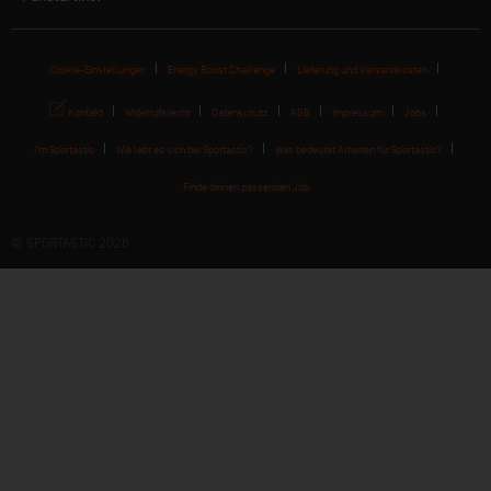
Cookie-Einstellungen
Energy Boost Challenge
Lieferung und Versandkosten
Kontakt
Widerrufsrecht
Datenschutz
AGB
Impressum
Jobs
I'm Sportastic
Wie lebt es sich bei Sportastic?
Was bedeutet Arbeiten für Sportastic?
Finde deinen passenden Job
© SPORTASTIC 2026