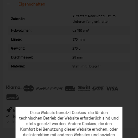
Eigenschaften
Aufsatz f. Nadelventil ist im
Zubehör:
Lieferumfang enthalten
Hubvolumen:
ca 150 cm³
Länge:
370 mm
Gewicht:
270 g
Durchmesser:
28 mm
Material:
Stahl mit Holzgriff
Turbo-Versand (*) bei Bestellungen bis 9 Uhr (* Lagerware)
Diese Website benutzt Cookies, die für den
Telefonberatung ab 08:00 Uhr Früh (Mo-Fr)
technischen Betrieb der Website erforderlich sind und
Inspiration im Coaching-Magazin & Newsletter
stets gesetzt werden. Andere Cookies, die den
Komfort bei Benutzung dieser Website erhöhen, oder
die Interaktion mit anderen Websites und sozialen