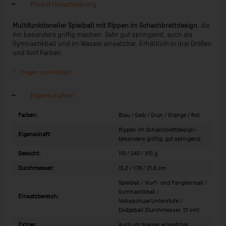
Produktbeschreibung
Multifunktioneller Spielball mit Rippen im Schachbrettdesign
, die
ihn besonders griffig machen. Sehr gut springend, auch als
Gymnastikball und im Wasser einsetzbar. Erhältlich in drei Größen
und fünf Farben.
Fragen zum Artikel?
Eigenschaften
Farben:
Blau / Gelb / Grün / Orange / Rot
Rippen im Schachbrettdesign-
Eigenschaft:
besonders griffig, gut springend
Gewicht:
110 / 240 / 315 g
Durchmesser:
15,2 / 1,76 / 21,6 cm
Spielball / Wurf- und Fanglernball /
Gymnastikball /
Einsatzbereich:
Volksschule/Unterstufe /
Dodgeball (Durchmesser. 21 cm)
Extras:
Auch im Wasser einsetzbar