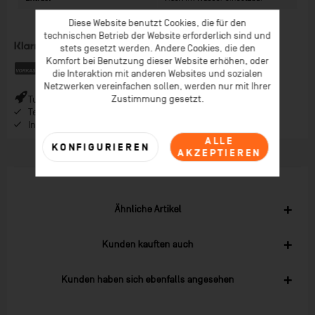
Diese Website benutzt Cookies, die für den
technischen Betrieb der Website erforderlich sind und
stets gesetzt werden. Andere Cookies, die den
Komfort bei Benutzung dieser Website erhöhen, oder
die Interaktion mit anderen Websites und sozialen
Netzwerken vereinfachen sollen, werden nur mit Ihrer
Zustimmung gesetzt.
Turbo-Versand (*) bei Bestellungen bis 9 Uhr (* Lagerware)
Telefonberatung ab 08:00 Uhr Früh (Mo-Fr)
Inspiration im Coaching-Magazin & Newsletter
ALLE
KONFIGURIEREN
AKZEPTIEREN
Ähnliche Artikel
Kunden kauften auch
Kunden haben sich ebenfalls angesehen