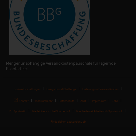
Mengenunabhängige Versandkostenpauschale für lagernde
Paketartikel
Cookie-Einstellungen
Energy Boost Challenge
Lieferung und Versandkosten
Kontakt
Widerrufsrecht
Datenschutz
AGB
Impressum
Jobs
I'm Sportastic
Wie lebt es sich bei Sportastic?
Was bedeutet Arbeiten für Sportastic?
Finde deinen passenden Job