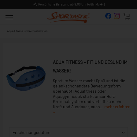
Persönliche Beratung ab 8:00 Uhr Früh (Mo-Fr)
Aqua Fitness und Auftriebshilfen
AQUA FITNESS - FIT UND GESUND IM
WASSER!
Sport im Wasser macht Spaß und ist die
gelenkschonendste Bewegungsform
überhaupt! Aquafitness oder
Aquagymnastik stärkt unser Herz-
Kreislaufsystem und verhilft zu mehr
Kraft und Ausdauer, auch...
mehr erfahren
»