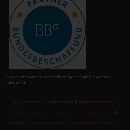
Mengenunabhängige Versandkostenpauschale für lagernde
Paketartikel
Cookie-Einstellungen
Energy Boost Challenge
Lieferung und Versandkosten
Kontakt
Widerrufsrecht
Datenschutz
AGB
Impressum
Jobs
I'm Sportastic
Wie lebt es sich bei Sportastic?
Was bedeutet Arbeiten für Sportastic?