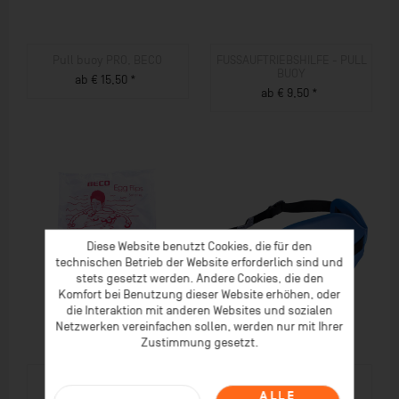
Pull buoy PRO, BECO
FUSSAUFTRIEBSHILFE - PULL
BUOY
ab € 15,50 *
ab € 9,50 *
ZUM PRODUKT
ZUM PRODUKT
Diese Website benutzt Cookies, die für den
technischen Betrieb der Website erforderlich sind und
stets gesetzt werden. Andere Cookies, die den
Komfort bei Benutzung dieser Website erhöhen, oder
die Interaktion mit anderen Websites und sozialen
Netzwerken vereinfachen sollen, werden nur mit Ihrer
Zustimmung gesetzt.
EGG FLIPS
Aqua JOGGING GÜRTEL
ALLE