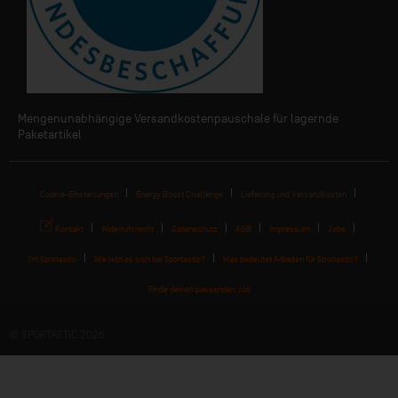
Mengenunabhängige Versandkostenpauschale für lagernde
Paketartikel
Cookie-Einstellungen
Energy Boost Challenge
Lieferung und Versandkosten
Kontakt
Widerrufsrecht
Datenschutz
AGB
Impressum
Jobs
I'm Sportastic
Wie lebt es sich bei Sportastic?
Was bedeutet Arbeiten für Sportastic?
Finde deinen passenden Job
© SPORTASTIC 2026