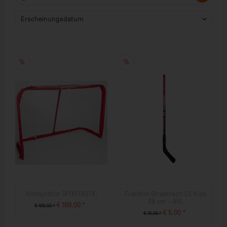
Allroundtor SPORTASTIC
Franklin Streettech LS Kids
88 cm - AVL
€ 169,00 *
€ 199,00 *
€ 5,00 *
€ 10,00 *
ZUM PRODUKT
ZUM PRODUKT