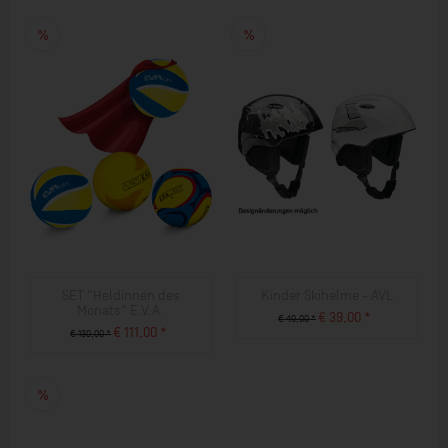
SET "Heldinnen des
Kinder Skihelme - AVL
Monats" E.V.A.
€ 39,00 *
€ 49,00 *
€ 111,00 *
€ 130,00 *
ZUM PRODUKT
ZUM PRODUKT