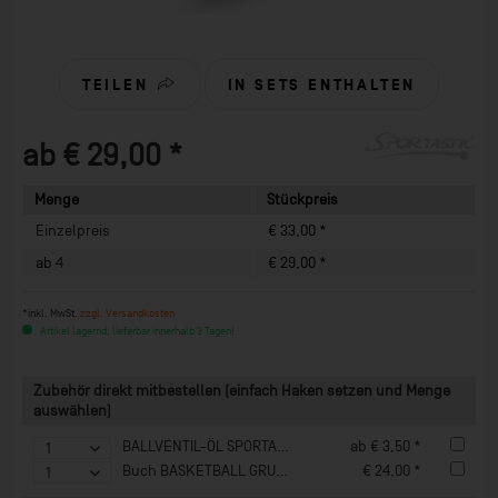
TEILEN
IN SETS ENTHALTEN
ab € 29,00 *
Menge
Stückpreis
Einzelpreis
€ 33,00 *
ab
4
€ 29,00 *
*inkl. MwSt.
zzgl. Versandkosten
Artikel lagernd, lieferbar innerhalb 3 Tagen!
Zubehör direkt mitbestellen (einfach Haken setzen und Menge
auswählen)
BALLVENTIL-ÖL SPORTASTIC 30 ml
ab € 3,50 *
Buch BASKETBALL GRUNDLAGENTRAINING
€ 24,00 *