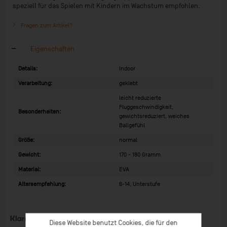
speziell für das Spielen mit Kindern im Wachstum empfohlen.
Fragen zum Artikel?
Eigenschaften
Details:
Indoor
Verarbeitung:
geklebt
leicht reduzierte
Fluggeschwindigkeit,
Besonderheiten:
gewichtsreduziert, weiches
Ballgefühl
Größe:
normal
Gewicht:
170 - 180 Gramm
Material:
EVA
Altersempfehlung:
6-14, Unterstufe
Diese Website benutzt Cookies, die für den