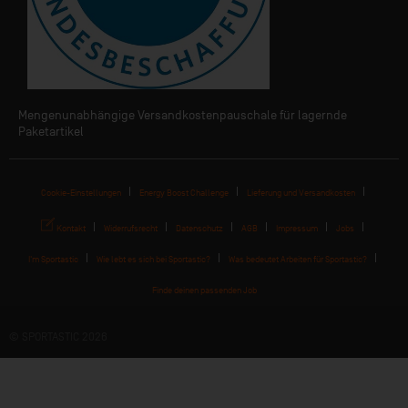
Mengenunabhängige Versandkostenpauschale für lagernde
Paketartikel
Cookie-Einstellungen
Energy Boost Challenge
Lieferung und Versandkosten
Kontakt
Widerrufsrecht
Datenschutz
AGB
Impressum
Jobs
I'm Sportastic
Wie lebt es sich bei Sportastic?
Was bedeutet Arbeiten für Sportastic?
Finde deinen passenden Job
© SPORTASTIC 2026