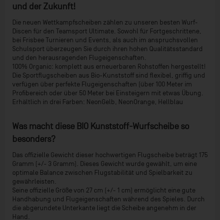
und der Zukunft!
Die neuen Wettkampfscheiben zählen zu unseren besten Wurf-
Discen für den Teamsport Ultimate. Sowohl für Fortgeschrittene,
bei Frisbee Turnieren und Events, als auch im anspruchsvollen
Schulsport überzeugen Sie durch ihren hohen Qualitätsstandard
und den herausragenden Flugeigenschaften.
100% Organic: komplett aus erneuerbaren Rohstoffen hergestellt!
Die Sportflugscheiben aus Bio-Kunststoff sind flexibel, griffig und
verfügen über perfekte Flugeigenschaften (über 100 Meter im
Profibereich oder über 50 Meter bei Einsteigern mit etwas Übung.
Erhältlich in drei Farben: NeonGelb, NeonOrange, Hellblau
Was macht diese BIO Kunststoff-Wurfscheibe so
besonders?
Das offizielle Gewicht dieser hochwertigen Flugscheibe beträgt 175
Gramm (+/- 3 Gramm). Dieses Gewicht wurde gewählt, um eine
optimale Balance zwischen Flugstabilität und Spielbarkeit zu
gewährleisten.
Seine offizielle Größe von 27 cm (+/- 1 cm) ermöglicht eine gute
Handhabung und Flugeigenschaften während des Spieles. Durch
die abgerundete Unterkante liegt die Scheibe angenehm in der
Hand.