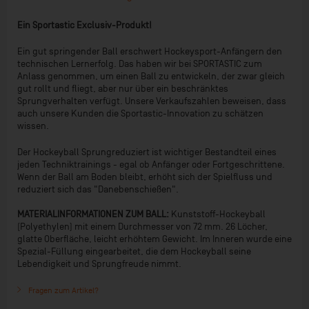
Ein Sportastic Exclusiv-Produkt!
Ein gut springender Ball erschwert Hockeysport-Anfängern den
technischen Lernerfolg. Das haben wir bei SPORTASTIC zum
Anlass genommen, um einen Ball zu entwickeln, der zwar gleich
gut rollt und fliegt, aber nur über ein beschränktes
Sprungverhalten verfügt. Unsere Verkaufszahlen beweisen, dass
auch unsere Kunden die Sportastic-Innovation zu schätzen
wissen.
Der Hockeyball Sprungreduziert ist wichtiger Bestandteil eines
jeden Techniktrainings - egal ob Anfänger oder Fortgeschrittene.
Wenn der Ball am Boden bleibt, erhöht sich der Spielfluss und
reduziert sich das "Danebenschießen".
MATERIALINFORMATIONEN ZUM BALL:
Kunststoff-Hockeyball
(Polyethylen) mit einem Durchmesser von 72 mm. 26 Löcher,
glatte Oberfläche, leicht erhöhtem Gewicht. Im Inneren wurde eine
Spezial-Füllung eingearbeitet, die dem Hockeyball seine
Lebendigkeit und Sprungfreude nimmt.
Fragen zum Artikel?