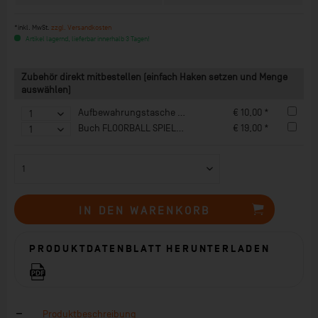
*inkl. MwSt.
zzgl. Versandkosten
Artikel lagernd, lieferbar innerhalb 3 Tagen!
Zubehör direkt mitbestellen (einfach Haken setzen und Menge
auswählen)
Aufbewahrungstasche UTILITY
€ 10,00 *
Buch FLOORBALL SPIELEN
€ 19,00 *
IN DEN
WARENKORB
PRODUKTDATENBLATT HERUNTERLADEN
Produktbeschreibung