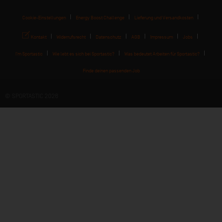
Cookie-Einstellungen
Energy Boost Challenge
Lieferung und Versandkosten
Kontakt
Widerrufsrecht
Datenschutz
AGB
Impressum
Jobs
I'm Sportastic
Wie lebt es sich bei Sportastic?
Was bedeutet Arbeiten für Sportastic?
Finde deinen passenden Job
© SPORTASTIC 2026