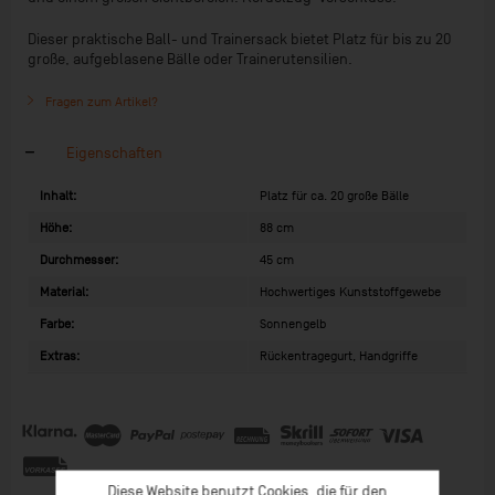
Dieser praktische Ball- und Trainersack bietet Platz für bis zu 20
große, aufgeblasene Bälle oder Trainerutensilien.
Fragen zum Artikel?
Eigenschaften
Inhalt:
Platz für ca. 20 große Bälle
Höhe:
88 cm
Durchmesser:
45 cm
Material:
Hochwertiges Kunststoffgewebe
Farbe:
Sonnengelb
Extras:
Rückentragegurt, Handgriffe
Diese Website benutzt Cookies, die für den