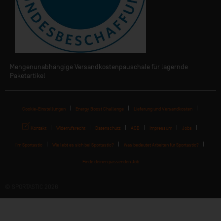
Mengenunabhängige Versandkostenpauschale für lagernde
Paketartikel
Cookie-Einstellungen
Energy Boost Challenge
Lieferung und Versandkosten
Kontakt
Widerrufsrecht
Datenschutz
AGB
Impressum
Jobs
I'm Sportastic
Wie lebt es sich bei Sportastic?
Was bedeutet Arbeiten für Sportastic?
Finde deinen passenden Job
© SPORTASTIC 2026