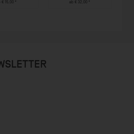
 € 15,00 *
ab € 32,00 *
M PRODUKT
ZUM PRODUKT
EWSLETTER