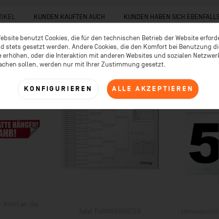
TIKEL
KUNDEN KAUFTEN AUCH
KUNDEN HABEN SICH EBENFALL
ebsite benutzt Cookies, die für den technischen Betrieb der Website erford
d stets gesetzt werden. Andere Cookies, die den Komfort bei Benutzung d
 erhöhen, oder die Interaktion mit anderen Websites und sozialen Netzwe
achen sollen, werden nur mit Ihrer Zustimmung gesetzt.
KONFIGURIEREN
ALLE AKZEPTIEREN
 Nicht an die
..
Tafel TURNIERRASTER
Hinweisschil