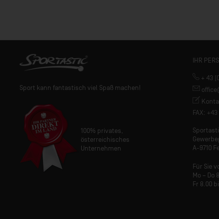
IHR PER
+ 43 (
Sport kann fantastisch viel Spaß machen!
offic
Konta
FAX: +43 
Sportas
100% privates,
Gewerbe
österreichisches
A-9710 Fe
Unternehmen
Für Sie v
Mo – Do 8
Fr 8.00 b