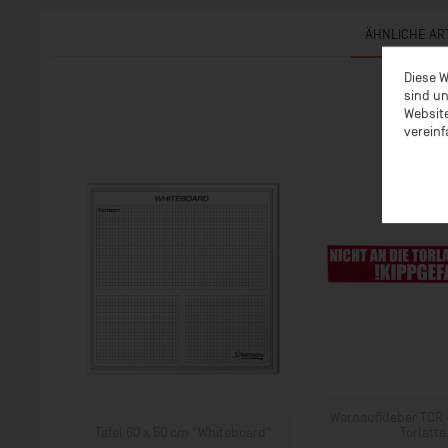
ÄHNLICHE AR
Diese W
sind un
Website
vereinf
Warnaufkleber TOR -
Tafel 60 x 50 cm "Whiteboard"
Torlatte.