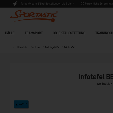
Turbo Versand (*) bei Bestellungen bis 9 Uhr (*
Persönliche Beratung ab
Lagerware)
BÄLLE
TEAMSPORT
OBJEKTAUSSTATTUNG
TRAININGSH
Übersicht
Sortiment
Trainingshilfen
Taktiktafeln
Infotafel 
Artikel-Nr.