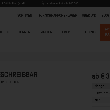
 8:00 Uhr Früh (Mo-Fr)
Hotline +43 (0) 4245 40 000
SORTIMENT
FÜR SCHNÄPPCHENJÄGER
ÜBER UNS
BLOG
WE
ILFEN
TURNEN
MATTEN
FREIZEIT
TENNIS
KA
BESCHREIBBAR
ab € 3
:
8489 001 002
Menge
Einzelprei
ab
4