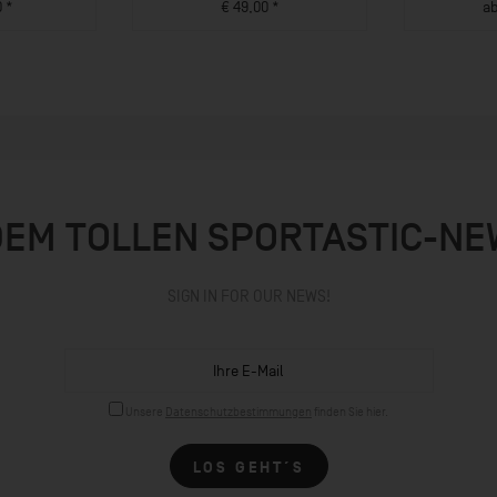
0 *
€ 49,00 *
ab
UKT
ZUM PRODUKT
ZU
DEM TOLLEN SPORTASTIC-N
SIGN IN FOR OUR NEWS!
Unsere
Datenschutzbestimmungen
finden Sie hier.
LOS GEHT´S