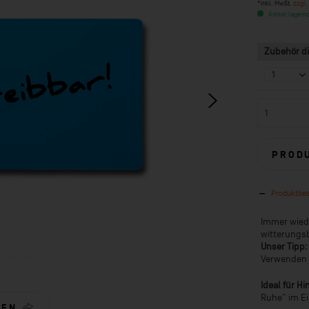
*inkl. MwSt.
zzgl.
Artikel lagernd
Zubehör di
PROD
Produktbe
Immer wied
witterungsb
Unser Tipp:
Verwenden S
Ideal für H
Ruhe“ im E
LEN