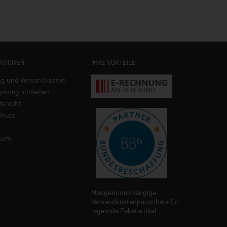
ATIONEN
IHRE VORTEILE
ng und Versandkosten
gsmöglichkeiten
fsrecht
chutz
sum
Mengenunabhängige
Versandkostenpauschale für
lagernde Paketartikel