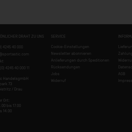
SÖNLICHER DRAHT ZU UNS
SERVICE
INFORM
Cookie-Einstellungen
Lieferu
0) 4245 40 000
Newsletter abonnieren
Zahlun
e@sportastic.com
Anlieferungen durch Speditionen
Widerru
kt
Rücksendungen
Datens
(0) 4245 40 000 11
Jobs
AGB
tic HandelsgmbH
Widerruf
Impres
park 73
istritz / Drau
or Ort:
.00 bis 17.00
is 14.00