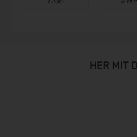
€ 49,00 *
ab € 5,5
ZUM PRODUKT
ZUM PROD
HER MIT 