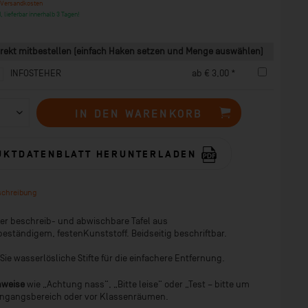
 Versandkosten
, lieferbar innerhalb 3 Tagen!
rekt mitbestellen (einfach Haken setzen und Menge auswählen)
INFOSTEHER
ab € 3,00 *
IN DEN
WARENKORB
UKTDATENBLATT HERUNTERLADEN
schreibung
er beschreib- und abwischbare Tafel aus
eständigem, festenKunststoff. Beidseitig beschriftbar.
ie wasserlösliche Stifte für die einfachere Entfernung.
inweise
wie „Achtung nass“, „Bitte leise“ oder „Test – bitte um
ingangsbereich oder vor Klassenräumen.