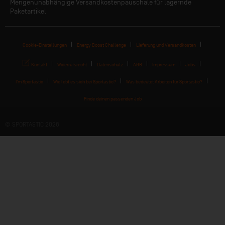
Mengenunabhängige Versandkostenpauschale für lagernde
Paketartikel
Cookie-Einstellungen
Energy Boost Challenge
Lieferung und Versandkosten
Kontakt
Widerrufsrecht
Datenschutz
AGB
Impressum
Jobs
I'm Sportastic
Wie lebt es sich bei Sportastic?
Was bedeutet Arbeiten für Sportastic?
Finde deinen passenden Job
© SPORTASTIC 2026