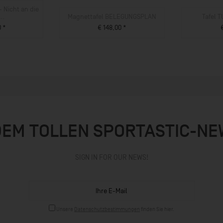
 Nicht an die
..
Magnettafel BELEGUNGSPLAN
Tafel 
0 *
€ 148,00 *
UKT
ZUM PRODUKT
ZU
DEM TOLLEN SPORTASTIC-N
SIGN IN FOR OUR NEWS!
Unsere
Datenschutzbestimmungen
finden Sie hier.