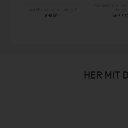
Warnaufkleber TOR -
Tafel 60 x 50 cm "Whiteboard"
Torlatte.
€ 49,00 *
ab € 5,5
ZUM PRODUKT
ZUM PROD
HER MIT 