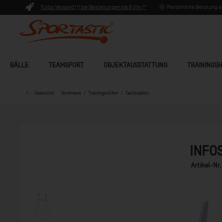
Turbo Versand (*) bei Bestellungen bis 9 Uhr (*
Persönliche Beratung ab
Lagerware)
BÄLLE
TEAMSPORT
OBJEKTAUSSTATTUNG
TRAININGSH
Übersicht
Sortiment
Trainingshilfen
Taktiktafeln
INFO
Artikel-Nr