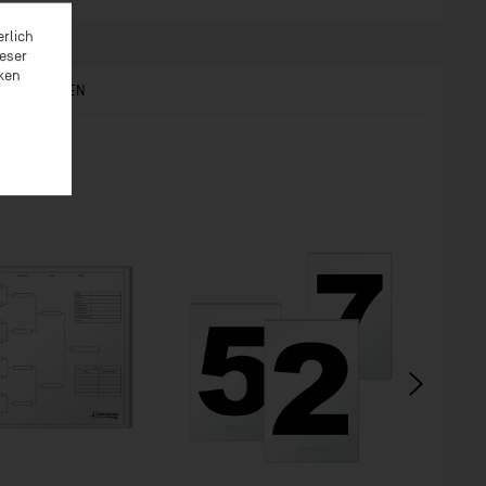
erlich
ieser
rken
S ANGESEHEN