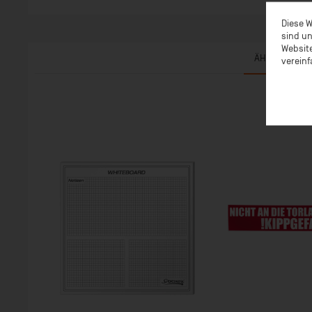
Diese W
sind un
Website
ÄHNLICHE AR
vereinf