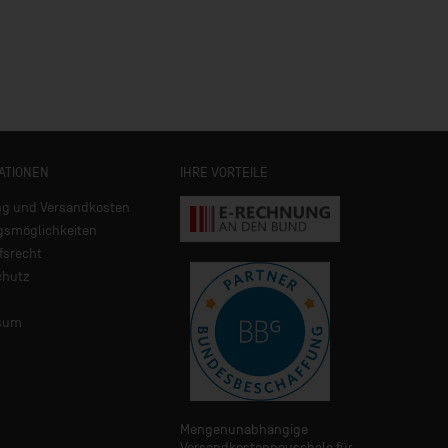
ATIONEN
IHRE VORTEILE
ng und Versandkosten
gsmöglichkeiten
fsrecht
chutz
sum
Mengenunabhängige
Versandkostenpauschale für