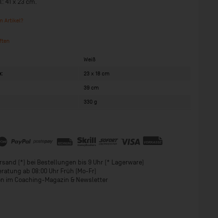
l: 41 x 23 cm.
 Artikel?
ften
Weiß
:
23 x 18 cm
39 cm
330 g
sand (*) bei Bestellungen bis 9 Uhr (* Lagerware)
eratung ab 08:00 Uhr Früh (Mo-Fr)
ion im Coaching-Magazin & Newsletter