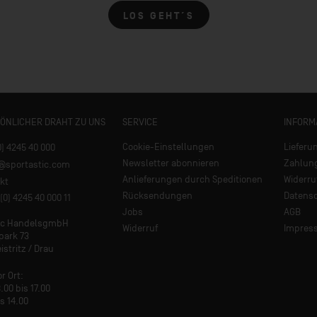
LOS GEHT´S
SÖNLICHER DRAHT ZU UNS
SERVICE
INFORM
Cookie-Einstellungen
Lieferu
0) 4245 40 000
Newsletter abonnieren
Zahlun
e@sportastic.com
Anlieferungen durch Speditionen
Widerru
kt
Rücksendungen
Datens
(0) 4245 40 000 11
Jobs
AGB
tic HandelsgmbH
Widerruf
Impres
park 73
istritz / Drau
or Ort:
.00 bis 17.00
is 14.00