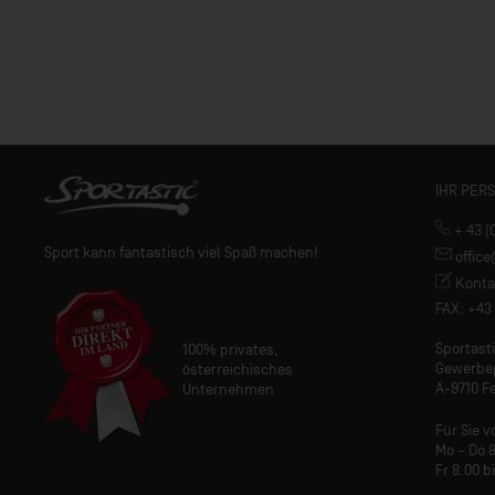
IHR PER
+ 43 (
Sport kann fantastisch viel Spaß machen!
offic
Konta
FAX: +43 
Sportas
100% privates,
Gewerbe
österreichisches
A-9710 Fe
Unternehmen
Für Sie v
Mo – Do 8
Fr 8.00 b