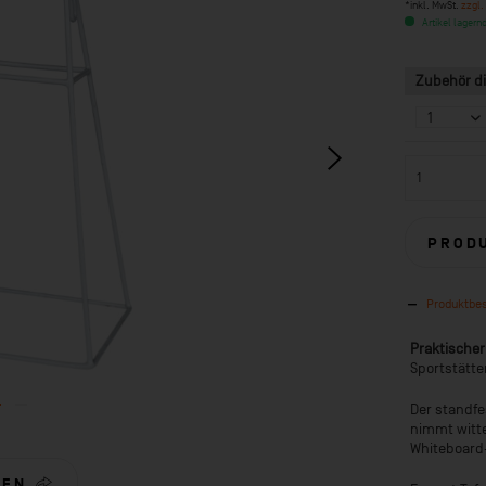
*inkl. MwSt.
zzgl.
Artikel lagernd
Zubehör di
PROD
Produktbe
Praktischer
Sportstätte
Der standf
nimmt witte
Whiteboard
LEN