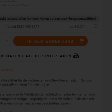
 Versandkosten
, lieferbar innerhalb 3 Tagen!
rekt mitbestellen (einfach Haken setzen und Menge auswählen)
Infotafel BESCHREIBBAR
ab € 3,00 *
IN DEN
WARENKORB
UKTDATENBLATT HERUNTERLADEN
schreibung
 Info-Steher
für den schnellen und flexiblen Einsatz in Schulen,
n und öffentlichen Einrichtungen.
este, gummierte Metallständer schützt vor scharfen Kanten und
rungsbeständige, langlebige Kunststofftafeln auf, die sich mit
-Markern immer wieder neu beschriften lassen.