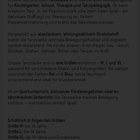
für
Kindergarten, Schule, Therapie und Tanzpädagogik
. Ob beim
kreativen Tanz, in der Psychomotorik oder beim freien Spiel – der
dehnbare Stoff regt zur Bewegung an, fördert
Körperwahrnehmung und stärkt das Selbstbewusstsein.
Hergestellt aus
elastischem, atmungsaktivem Stretchstoff
,
bieten die Tanzsäcke optimale Bewegungsfreiheit und zugleich
sanften Widerstand. Die Kinder erleben ihren Körper neu – durch
Drücken, Drehen, Dehnen, Rollen oder Tanzen im Stoff.
Unsere Tanzsäcke sind in
drei Größen
erhältlich –
M, L und XL
–
passend für verschiedene Alters- und Körpergrößen. Sie wählen
zwischen den Farben
Rot
und
Blau
, beide leuchtend,
ansprechend und ideal für Gruppenarbeit.
Ob im
Sportunterricht, inklusiven Förderangeboten oder im
tänzerischen Unterricht
: Die Tanzsäcke machen Bewegung
sichtbar – und machen einfach Spaß!
Erhältlich in folgenden Größen:
Größe M:
bis 10 Jahre
Größe L:
bis 14 Jahre
Größe XL:
ab 14 Jahre und Erwachsene.