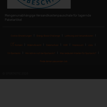
Mengenunabhängige Versandkostenpauschale für lagernde
Paketartikel
Cookie-Einstellungen
Energy Boost Challenge
Lieferung und Versandkosten
Kontakt
Widerrufsrecht
Datenschutz
AGB
Impressum
Jobs
I'm Sportastic
Wie lebt es sich bei Sportastic?
Was bedeutet Arbeiten für Sportastic?
Finde deinen passenden Job
© SPORTASTIC 2026