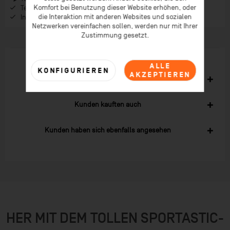
Komfort bei Benutzung dieser Website erhöhen, oder
Telefonberatung ab 08:00 Uhr Früh (Mo-Fr)
die Interaktion mit anderen Websites und sozialen
Inspiration im Coaching-Magazin & Newsletter
Netzwerken vereinfachen sollen, werden nur mit Ihrer
Zustimmung gesetzt.
ALLE
KONFIGURIEREN
AKZEPTIEREN
Ähnliche Artikel
Kunden kauften auch
Kunden haben sich ebenfalls angesehen
HER MIT DEM TOLLEN SPORTASTIC-