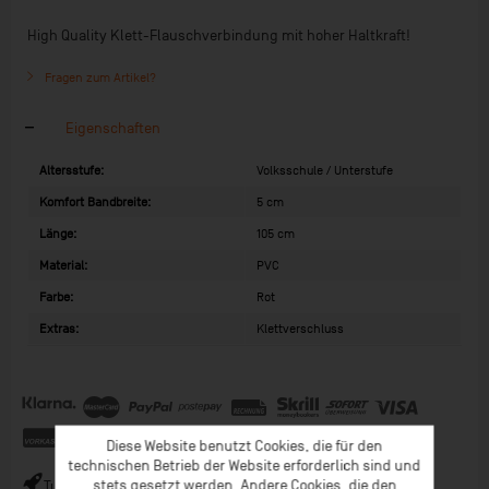
High Quality Klett-Flauschverbindung mit hoher Haltkraft!
Fragen zum Artikel?
Eigenschaften
Altersstufe:
Volksschule / Unterstufe
Komfort Bandbreite:
5 cm
Länge:
105 cm
Material:
PVC
Farbe:
Rot
Extras:
Klettverschluss
Diese Website benutzt Cookies, die für den
technischen Betrieb der Website erforderlich sind und
stets gesetzt werden. Andere Cookies, die den
Turbo-Versand (*) bei Bestellungen bis 9 Uhr (* Lagerware)