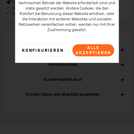
Turbo-Versand (*) bei Bestellungen bis 9 Uhr (* Lagerware)
technischen Betrieb der Website erforderlich sind und
Telefonberatung ab 08:00 Uhr Früh (Mo-Fr)
stets gesetzt werden. Andere Cookies, die den
Inspiration im Coaching-Magazin & Newsletter
Komfort bei Benutzung dieser Website erhöhen, oder
die Interaktion mit anderen Websites und sozialen
Netzwerken vereinfachen sollen, werden nur mit Ihrer
Zustimmung gesetzt.
ALLE
Zubehör
2
KONFIGURIEREN
AKZEPTIEREN
Ähnliche Artikel
Kunden kauften auch
Kunden haben sich ebenfalls angesehen