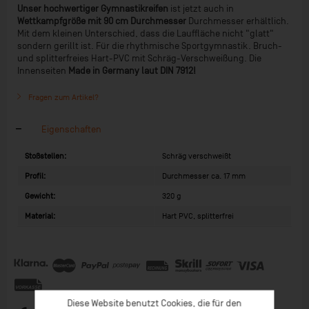
Unser hochwertiger Gymnastikreifen
ist jetzt auch in
Wettkampfgröße mit 90 cm Durchmesser
Durchmesser erhältlich.
Mit dem kleinen Unterschied, dass die Lauffläche nicht "glatt"
sondern gerillt ist. Für die rhythmische Sportgymnastik. Bruch-
und splitterfreies Hart-PVC mit Schräg-Verschweißung. Die
Innenseiten
Made in Germany laut DIN 7912!
Fragen zum Artikel?
Eigenschaften
Stoßstellen:
Schräg verschweißt
Profil:
Durchmesser ca. 17 mm
Gewicht:
320 g
Material:
Hart PVC, splitterfrei
Diese Website benutzt Cookies, die für den