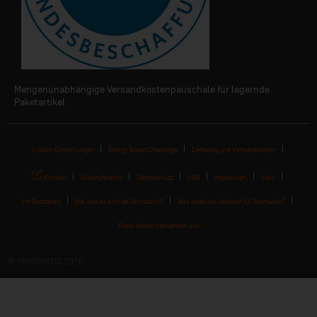
Mengenunabhängige Versandkostenpauschale für lagernde
Paketartikel
Cookie-Einstellungen
Energy Boost Challenge
Lieferung und Versandkosten
Kontakt
Widerrufsrecht
Datenschutz
AGB
Impressum
Jobs
I'm Sportastic
Wie lebt es sich bei Sportastic?
Was bedeutet Arbeiten für Sportastic?
Finde deinen passenden Job
© SPORTASTIC 2026