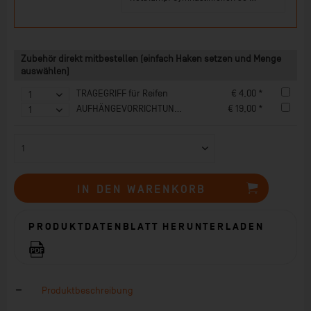
Zubehör direkt mitbestellen (einfach Haken setzen und Menge
auswählen)
TRAGEGRIFF für Reifen
€ 4,00 *
AUFHÄNGEVORRICHTUNG U-FORM für Seile, Reifen & Stäbe
€ 19,00 *
IN DEN
WARENKORB
PRODUKTDATENBLATT HERUNTERLADEN
Produktbeschreibung