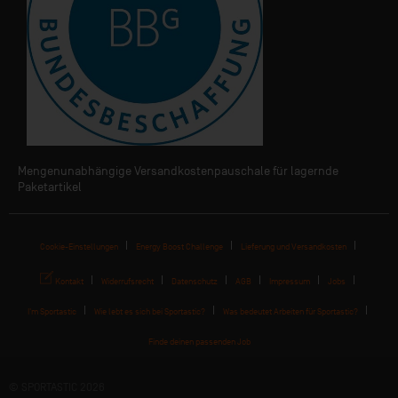
Mengenunabhängige Versandkostenpauschale für lagernde
Paketartikel
Cookie-Einstellungen
Energy Boost Challenge
Lieferung und Versandkosten
Kontakt
Widerrufsrecht
Datenschutz
AGB
Impressum
Jobs
I'm Sportastic
Wie lebt es sich bei Sportastic?
Was bedeutet Arbeiten für Sportastic?
Finde deinen passenden Job
© SPORTASTIC 2026