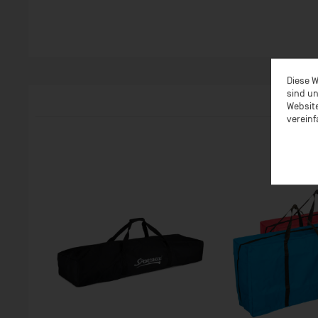
Diese W
sind un
Website
vereinf