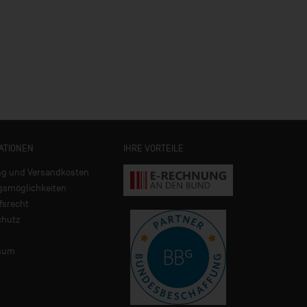
ATIONEN
IHRE VORTEILE
ng und Versandkosten
gsmöglichkeiten
fsrecht
chutz
sum