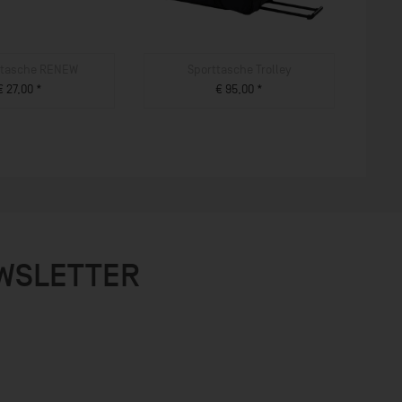
ytasche RENEW
Sporttasche Trolley
€ 27,00 *
€ 95,00 *
M PRODUKT
ZUM PRODUKT
EWSLETTER