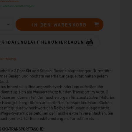
 Versandkosten
, lieferbar innerhalb 3 Tagen!
IN DEN
WARENKORB
UKTDATENBLATT HERUNTERLADEN
schreibung
sche für 2 Paar Ski und Stöcke, Rasenslalomstangen, Turnstäbe
ernes Design und höchste Verarbeitungsqualität halten jedem
tand.
ktes Innenteil in Bindungsnähe verhindert ein aufreißen der
dient zugleich als Wasserschutz für den Transport im Auto. 2
lüsse am oberen Teil der Tasche sorgen für zusätzlichen Halt. Ein
er Handgriff sorgt für ein erleichtertes transportieren am Rücken.
ist mit qualitativ hochwertigen Reißverschlüssen ausgestattet,
-Wege-System das befüllen der Tasche extrem vereinfachen. Sie
 auch perfekt, für Rasenslalomstangen, Turnstäbe etc....
S SKI-TRANSPORTTASCHE: