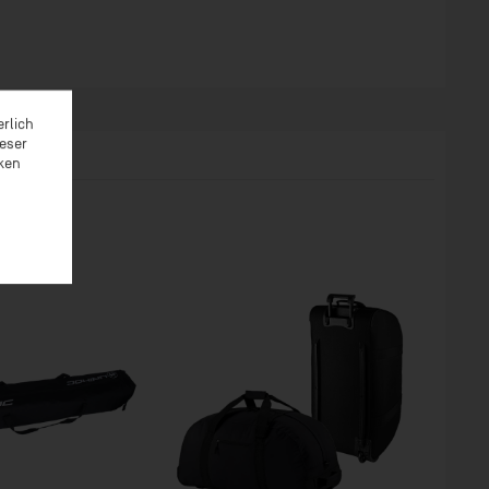
erlich
ieser
rken