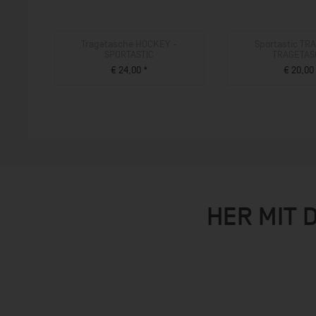
Tragetasche HOCKEY -
Sportastic T
SPORTASTIC
TRAGETAS
€ 24,00 *
€ 20,00
ZUM PRODUKT
ZUM PROD
HER MIT 