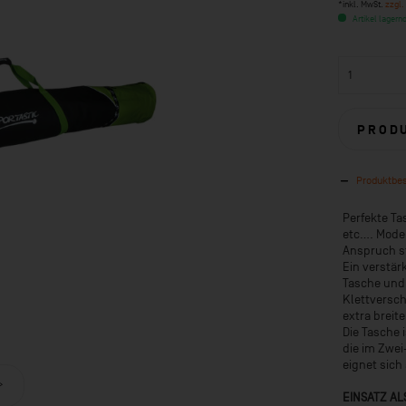
*inkl. MwSt.
zzgl.
Artikel lagernd
PROD
Produktbe
Perfekte Ta
etc.... Mod
Anspruch s
Ein verstär
Tasche und 
Klettversch
extra breit
Die Tasche 
die im Zwei
eignet sich
EINSATZ AL