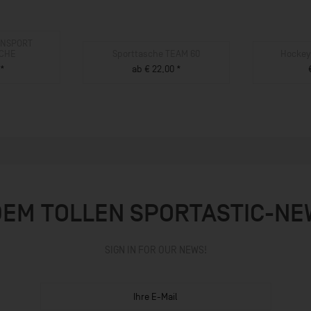
RANSPORT
CHE
Sporttasche TEAM 60
Hocke
 *
ab € 22,00 *
UKT
ZUM PRODUKT
ZU
DEM TOLLEN SPORTASTIC-N
SIGN IN FOR OUR NEWS!