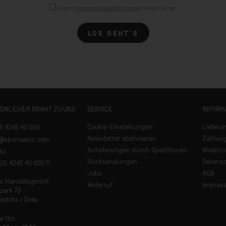
Unsere
Datenschutzbestimmungen
finden Sie hier.
LOS GEHT´S
SÖNLICHER DRAHT ZU UNS
SERVICE
INFORM
Cookie-Einstellungen
Lieferu
0) 4245 40 000
Newsletter abonnieren
Zahlun
e@sportastic.com
Anlieferungen durch Speditionen
Widerru
kt
Rücksendungen
Datens
(0) 4245 40 000 11
Jobs
AGB
tic HandelsgmbH
Widerruf
Impres
park 73
istritz / Drau
or Ort: