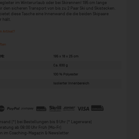
Begleiter im Winterurlaub oder bei Skirennen! 195 cm lange
ür den sicheren Transport von bis zu 2 Paar Ski und Skistecken.
bietet diese Tasche eine Innenwand die die beiden Skipaare
 hält.
 Artikel?
ften
H):
195 x 18 x 25 cm
Ca. 630 g
100 % Polyester
Isolierter Innenbereich
sand (*) bei Bestellungen bis 9 Uhr (* Lagerware)
eratung ab 08:00 Uhr Früh (Mo-Fr)
ion im Coaching-Magazin & Newsletter