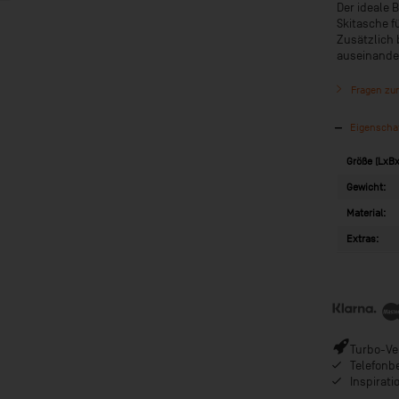
Der ideale 
Skitasche f
Zusätzlich 
auseinander
Fragen zum
Eigenscha
Größe (LxBx
Gewicht:
Material:
Extras:
Turbo-Ver
Telefonb
Inspirat