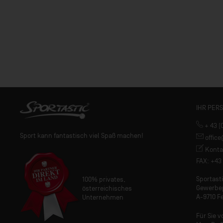
IHR PER
+ 43 (
Sport kann fantastisch viel Spaß machen!
offic
Konta
FAX: +43 
Sportas
100% privates,
Gewerbe
österreichisches
A-9710 Fe
Unternehmen
Für Sie v