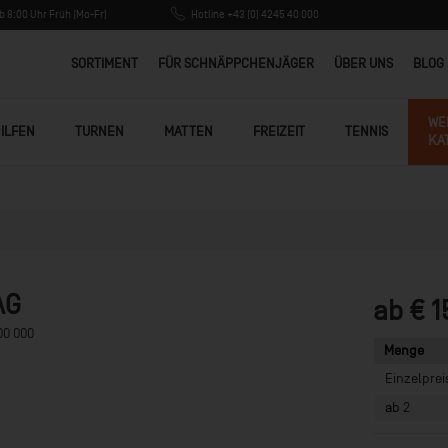
 8:00 Uhr Früh (Mo-Fr)
Hotline +43 (0) 4245 40 000
SORTIMENT
FÜR SCHNÄPPCHENJÄGER
ÜBER UNS
BLOG
WE
ILFEN
TURNEN
MATTEN
FREIZEIT
TENNIS
KA
AG
ab € 1
00 000
Menge
Einzelprei
ab
2