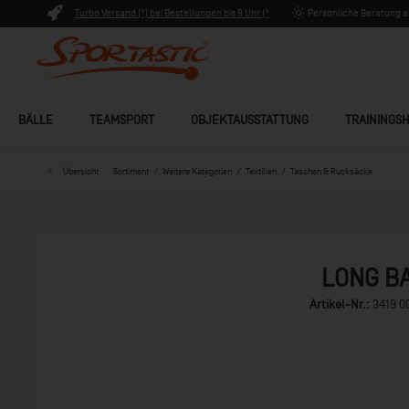
Turbo Versand (*) bei Bestellungen bis 9 Uhr (*
Persönliche Beratung ab
Lagerware)
BÄLLE
TEAMSPORT
OBJEKTAUSSTATTUNG
TRAININGSH
Übersicht
Sortiment
Weitere Kategorien
Textilien
Taschen & Rucksäcke
LONG B
Artikel-Nr.:
3419 0