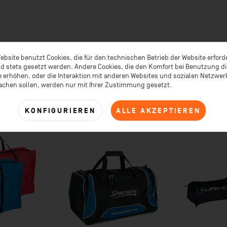
ebsite benutzt Cookies, die für den technischen Betrieb der Website erford
d stets gesetzt werden. Andere Cookies, die den Komfort bei Benutzung d
ÄHNLICHE ARTIKEL
KUNDEN KAUFTEN AUCH
 erhöhen, oder die Interaktion mit anderen Websites und sozialen Netzwe
achen sollen, werden nur mit Ihrer Zustimmung gesetzt.
KONFIGURIEREN
ALLE AKZEPTIEREN