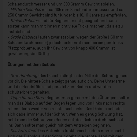
Schalendurchmesser und um 300 Gramm Gewicht spielen.
-
Mittlere Diabolos
mit ca. 105 mm Schalendurchmesser und ca.
250 Gramm Gewicht sind für Kinder bis 10, 11 Jahre zu empfehlen.
-
Kleine Diabolos
sind für Beginner nicht geeignet und auch
später kann man mit ihnen nicht viele Tricks machen, da sie zu
instabil sind.
-
Große Diabolos
laufen zwar stabiler, wegen der Größe (160 mm
Schalendurchmesser) jedoch, bekommt man bei einigen Tricks
Platzprobleme, auch ihr Gewicht von knapp 400 Gramm ist
gewöhnungsbedürftig.
Übungen mit dem Diabolo
-
Grundstellung:
Das Diabolo hängt in der Mitte der Schnur genau
vor dir. Die hintere Schale zeigt genau auf dich. Deine Unterarme
und die Handstäbe sind parallel zum Boden und werden
schulterbreit gehalten.
-
Tipps für den Start:
Beginnt man gerade mit den Übungen, sollte
man das Diabolo auf den Bogen legen und von links nach rechts
rollen, dann wieder von rechts nach links. Das Diabolo befindet
sich dabei immer auf der Schnur. Wenn es genug Schwung hat,
hebt man die Schnur vom Boden auf, das Diabolo dreht sich auf
ihr. Dann sollte man gleich mit dem Antreiben beginnen.
-
Das Antreiben:
Das Antreiben funktioniert, indem man, sobald
sich das Diabolo auf der Schnur dreht, die rechte Hand mit dem