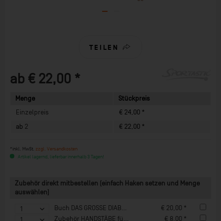
TEILEN
ab € 22,00 *
Menge
Stückpreis
Einzelpreis
€ 24,00 *
ab
2
€ 22,00 *
*inkl. MwSt.
zzgl. Versandkosten
Artikel lagernd, lieferbar innerhalb 3 Tagen!
Zubehör direkt mitbestellen (einfach Haken setzen und Menge
auswählen)
Buch DAS GROSSE DIABOLOBUCH
€ 20,00 *
Zubehör HANDSTÄBE für DIABOLO
€ 8,00 *