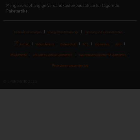
Mengenunabhängige Versandkostenpauschale für lagernde
Paketartikel
Cookie-Einstellungen
Energy Boost Challenge
Lieferung und Versandkosten
Kontakt
Widerrufsrecht
Datenschutz
AGB
Impressum
Jobs
I'm Sportastic
Wie lebt es sich bei Sportastic?
Was bedeutet Arbeiten für Sportastic?
Finde deinen passenden Job
© SPORTASTIC 2026