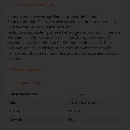
Produktbeschreibung
Robuste und hochwertige Markierungshütchen mit
Zahlenaufdruck. Sie eignen sich sowohl als Hindernisparcours,
Spielfeldmarkierung, Staffelläufe etc.
Dadurch, dass Zahlen gut leserlich aufgedruckt sind, können die
Hütchen auch für kleine, rechnerische Übungen verwendet
werden. Ein Set besteht aus 10 Hütchen, Zahlen von 0 - 9. Die
Hütchen sind so konzipiert, dass man sie ineinander stapeln
kann, wodurch diese einfach verstaut und transportiert werden
können.
Fragen zum Artikel?
Eigenschaften
Maße Standfläche:
13 x 13 cm
Set:
10 Stück (Aufdruck 0 - 9)
Größe:
23,5 cm
Gewicht:
80 g