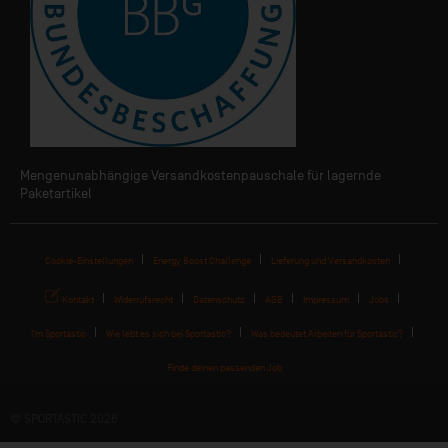
Mengenunabhängige Versandkostenpauschale für lagernde
Paketartikel
Cookie-Einstellungen
Energy Boost Challenge
Lieferung und Versandkosten
Kontakt
Widerrufsrecht
Datenschutz
AGB
Impressum
Jobs
I'm Sportastic
Wie lebt es sich bei Sportastic?
Was bedeutet Arbeiten für Sportastic?
Finde deinen passenden Job
© SPORTASTIC 2026