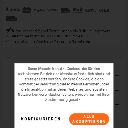
Turbo-Versand (*) bei Bestellungen bis 9 Uhr (* Lagerware)
Telefonberatung ab 08:00 Uhr Früh (Mo-Fr)
Inspiration im Coaching-Magazin & Newsletter
Diese Website benutzt Cookies, die für den
technischen Betrieb der Website erforderlich sind und
Ähnliche Artikel
stets gesetzt werden. Andere Cookies, die den
Komfort bei Benutzung dieser Website erhöhen, oder
die Interaktion mit anderen Websites und sozialen
Kunden kauften auch
Netzwerken vereinfachen sollen, werden nur mit Ihrer
Zustimmung gesetzt.
Kunden haben sich ebenfalls angesehen
ALLE
KONFIGURIEREN
AKZEPTIEREN