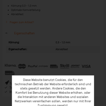
Körnung 0,3 - 1,0 mm
Optimale Kornverteilung
Abriebfest
Fragen zum Artikel?
Eigenschaften
Körnung:
0,3 - 1,0 mm
Eigenschaften:
Abriebfest
Diese Website benutzt Cookies, die für den
Turbo-Versand (*) bei Bestellungen bis 9 Uhr (* Lagerware)
technischen Betrieb der Website erforderlich sind und
Telefonberatung ab 08:00 Uhr Früh (Mo-Fr)
stets gesetzt werden. Andere Cookies, die den
Inspiration im Coaching-Magazin & Newsletter
Komfort bei Benutzung dieser Website erhöhen, oder
die Interaktion mit anderen Websites und sozialen
Netzwerken vereinfachen sollen, werden nur mit Ihrer
Zustimmung gesetzt.