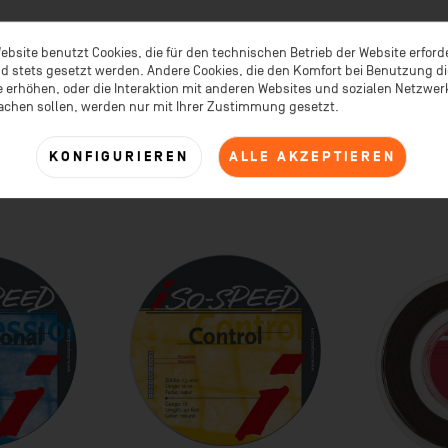
ebsite benutzt Cookies, die für den technischen Betrieb der Website erford
d stets gesetzt werden. Andere Cookies, die den Komfort bei Benutzung d
 erhöhen, oder die Interaktion mit anderen Websites und sozialen Netzwe
achen sollen, werden nur mit Ihrer Zustimmung gesetzt.
TIKEL
KUNDEN KAUFTEN AUCH
KUNDEN HABEN SICH EBENFALL
KONFIGURIEREN
ALLE AKZEPTIEREN