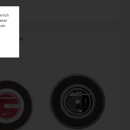
erlich
ieser
rken
S ANGESEHEN