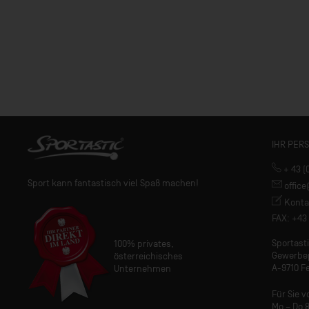
IHR PER
+ 43 (
Sport kann fantastisch viel Spaß machen!
offic
Konta
FAX: +43 
Sportas
100% privates,
Gewerbe
österreichisches
A-9710 Fe
Unternehmen
Für Sie v
Mo – Do 8