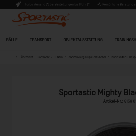
Turbo Versand (*) bei Bestellungen bis 9 Uhr (*
Persönliche Beratung ab
Lagerware)
BÄLLE
TEAMSPORT
OBJEKTAUSSTATTUNG
TRAININGSH
Übersicht
Sortiment
TENNIS
Tennistraining & Spielerzubehör
Tennissaiten & Bes
Sportastic Mighty Bla
Artikel-Nr.:
8158 0