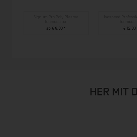
Signum Pro Poly Plasma
Isospeed Professi
Tennissaiten
Tennissai
ab € 8,00 *
€ 12,00
ZUM PRODUKT
ZUM PROD
HER MIT 