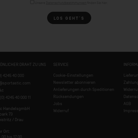
Unsere
Datenschutzbestimmungen
finden Sie hier.
LOS GEHT´S
SÖNLICHER DRAHT ZU UNS
SERVICE
INFORM
Cookie-Einstellungen
Lieferu
0) 4245 40 000
Newsletter abonnieren
Zahlun
e@sportastic.com
Anlieferungen durch Speditionen
Widerru
kt
Rücksendungen
Datens
(0) 4245 40 000 11
Jobs
AGB
tic HandelsgmbH
Widerruf
Impres
park 73
istritz / Drau
or Ort:
.00 bis 17.00