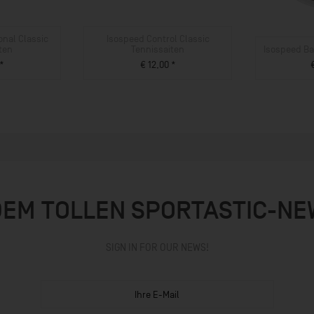
onal Classic
Isospeed Control Classic
ten
Tennissaiten
Isospeed Ba
 *
€ 12,00 *
UKT
ZUM PRODUKT
ZU
DEM TOLLEN SPORTASTIC-N
SIGN IN FOR OUR NEWS!