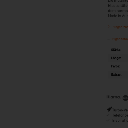
Die multifi
Elastizitä
dem normal 
Made in Aus
Fragen zum
Eigenscha
Stärke:
Länge:
Farbe:
Extras:
Turbo-Ver
Telefonb
Inspirat