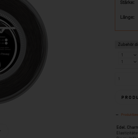
Stärke:
Länge:
Zubehör di
PROD
Produktbe
Edel. Charm
Elastizität