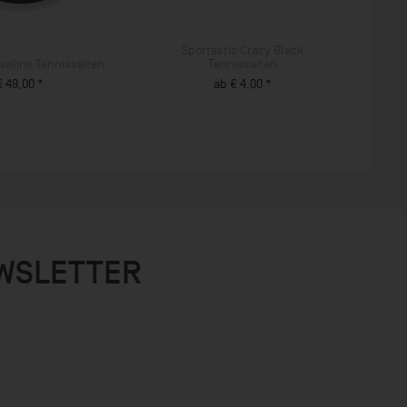
Sportastic Crazy Black
seline Tennissaiten
Tennissaiten
€ 49,00 *
ab € 4,00 *
M PRODUKT
ZUM PRODUKT
EWSLETTER