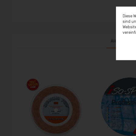
Diese W
sind un
Website
vereinf
ÄHNLICHE AR