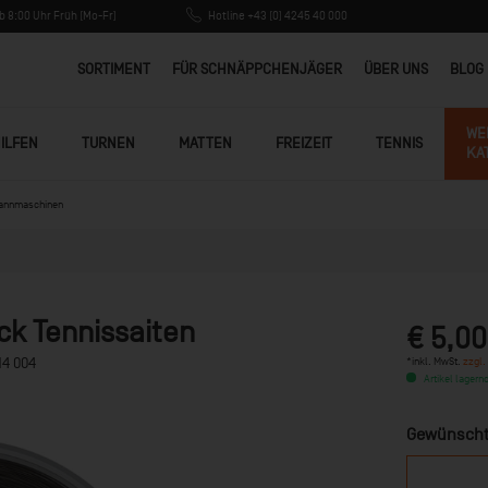
 8:00 Uhr Früh (Mo-Fr)
Hotline +43 (0) 4245 40 000
SORTIMENT
FÜR SCHNÄPPCHENJÄGER
ÜBER UNS
BLOG
WE
ILFEN
TURNEN
MATTEN
FREIZEIT
TENNIS
KA
pannmaschinen
ck Tennissaiten
€ 5,00
*inkl. MwSt.
zzgl.
14 004
Artikel lagernd
Gewünscht