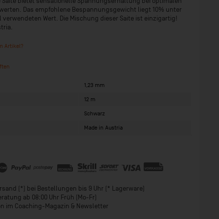
le Saite bietet sensationelle Spannungserhaltung bei optimalen
tswerten. Das empfohlene Bespannungsgewicht liegt 10% unter
verwendeten Wert. Die Mischung dieser Saite ist einzigartig!
tria.
 Artikel?
ften
1,23 mm
12 m
Schwarz
Made in Austria
sand (*) bei Bestellungen bis 9 Uhr (* Lagerware)
eratung ab 08:00 Uhr Früh (Mo-Fr)
ion im Coaching-Magazin & Newsletter