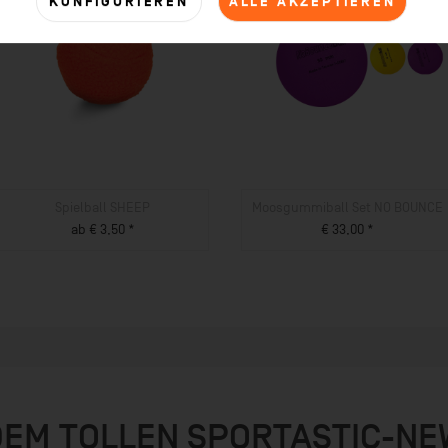
KONFIGURIEREN
ALLE AKZEPTIEREN
Spielball SHEEP
Moosgummiball Set NO BOUNCE
ab € 3,50 *
€ 33,00 *
ZUM PRODUKT
ZUM PRODUKT
DEM TOLLEN SPORTASTIC-N