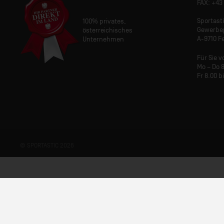
FAX: +43 
Sportas
100% privates,
Gewerbe
österreichisches
A-9710 Fe
Unternehmen
Für Sie v
Mo – Do 8
Fr 8.00 b
© SPORTASTIC 2026