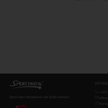
IHR PER
+ 43 (
Sport kann fantastisch viel Spaß machen!
offic
Konta