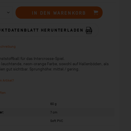
IN DEN
WARENKORB
UKTDATENBLATT HERUNTERLADEN
schreibung
ststoffball für das Intercrosse-Spiel.
 leuchtende, neon-orange Farbe, sowohl auf Hallenböden, als
ien gut sichtbar. Sprunghöhe: mittel / gering.
 Artikel?
ften
60 g
er:
7 cm
Soft PVC