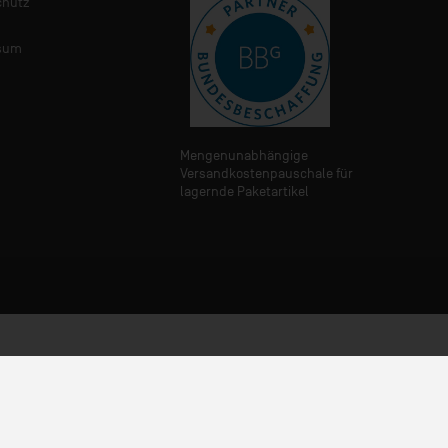
chutz
sum
Mengenunabhängige
Versandkostenpauschale für
lagernde Paketartikel