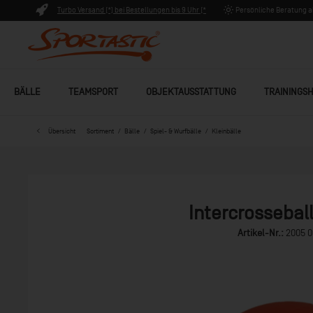
Turbo Versand (*) bei Bestellungen bis 9 Uhr (*
Persönliche Beratung ab
Lagerware)
BÄLLE
TEAMSPORT
OBJEKTAUSSTATTUNG
TRAININGSH
Übersicht
Sortiment
Bälle
Spiel- & Wurfbälle
Kleinbälle
Intercrosseba
Artikel-Nr.:
2005 0