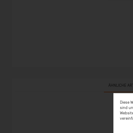
ÄHNLICHE AR
Diese W
sind un
Website
vereinf