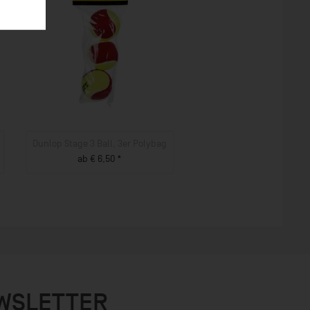
Dunlop Stage 3 Ball, 3er Polybag
ab € 6,50 *
ZUM PRODUKT
EWSLETTER