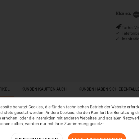
Turbo-Ver
Telefonb
Inspirat
TIKEL
KUNDEN KAUFTEN AUCH
KUNDEN HABEN SICH EBENFALL
ebsite benutzt Cookies, die für den technischen Betrieb der Website erford
d stets gesetzt werden. Andere Cookies, die den Komfort bei Benutzung d
 erhöhen, oder die Interaktion mit anderen Websites und sozialen Netzwe
achen sollen, werden nur mit Ihrer Zustimmung gesetzt.