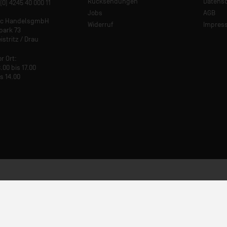
Rücksendungen
Datens
(0) 4245 40 000 11
Jobs
AGB
tic HandelsgmbH
Widerruf
Impres
park 73
istritz / Drau
or Ort:
.00 bis 17.00
is 14.00