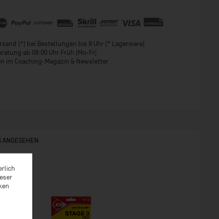
sand (*) bei Bestellungen bis 9 Uhr (* Lagerware)
eratung ab 08:00 Uhr Früh (Mo-Fr)
ion im Coaching-Magazin & Newsletter
S ANGESEHEN
erlich
ieser
rken