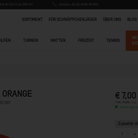
 8:00 Uhr Früh (Mo-Fr)
Hotline +43 (0) 4245 40 000
SORTIMENT
FÜR SCHNÄPPCHENJÄGER
ÜBER UNS
BLOG
WE
ILFEN
TURNEN
MATTEN
FREIZEIT
TENNIS
KA
ll ORANGE
€ 7,00
*inkl. MwSt.
zzgl.
07 001
Artikel lagernd
Zubehör di