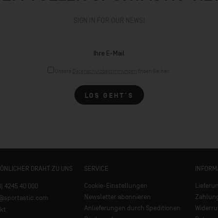
SIGN IN FOR OUR NEWS!
Unsere
Datenschutzbestimmungen
finden Sie hier.
LOS GEHT´S
SÖNLICHER DRAHT ZU UNS
SERVICE
INFORM
Cookie-Einstellungen
Lieferu
0) 4245 40 000
Newsletter abonnieren
Zahlun
e@sportastic.com
Anlieferungen durch Speditionen
Widerru
kt