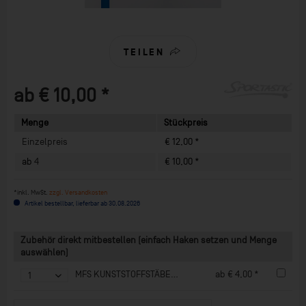
TEILEN
ab € 10,00 *
Menge
Stückpreis
Einzelpreis
€ 12,00 *
ab
4
€ 10,00 *
*inkl. MwSt.
zzgl. Versandkosten
Artikel bestellbar, lieferbar ab 30.08.2026
Zubehör direkt mitbestellen (einfach Haken setzen und Menge
auswählen)
MFS KUNSTSTOFFSTÄBE (Gymnastikstab)
ab € 4,00 *