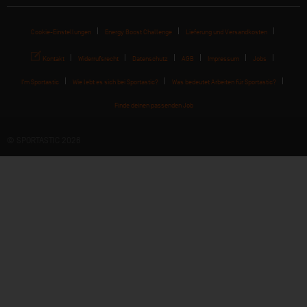
Cookie-Einstellungen
Energy Boost Challenge
Lieferung und Versandkosten
Kontakt
Widerrufsrecht
Datenschutz
AGB
Impressum
Jobs
I'm Sportastic
Wie lebt es sich bei Sportastic?
Was bedeutet Arbeiten für Sportastic?
Finde deinen passenden Job
© SPORTASTIC 2026