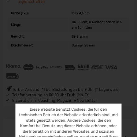
Eigenschaften
Größe (LxB):
29 x 4,5 cm
Ca. 35 cm, 6 Auflageflächen in 5
Länge:
cm Schritten
Gewicht:
89 Gramm
Durchmesser:
Stange: 25 mm
Turbo-Versand (*) bei Bestellungen bis 9 Uhr (* Lagerware)
Telefonberatung ab 08:00 Uhr Früh (Mo-Fr)
Inspiration im Coaching-Magazin & Newsletter
Diese Website benutzt Cookies, die für den
technischen Betrieb der Website erforderlich sind und
stets gesetzt werden. Andere Cookies, die den
Komfort bei Benutzung dieser Website erhöhen, oder
die Interaktion mit anderen Websites und sozialen
Netzwerken vereinfachen sollen, werden nur mit Ihrer