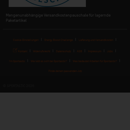
Mengenunabhängige Versandkostenpauschale für lagernde
Paketartikel
Cookie-Einstellungen
Energy Boost Challenge
Lieferung und Versandkosten
Kontakt
Widerrufsrecht
Datenschutz
AGB
Impressum
Jobs
I'm Sportastic
Wie lebt es sich bei Sportastic?
Was bedeutet Arbeiten für Sportastic?
Finde deinen passenden Job
© SPORTASTIC 2026