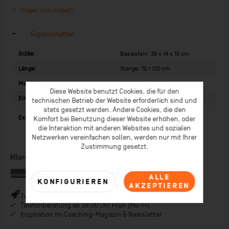
Fragen zum Artikel?
Eigenschaften
Größe:
Basisstein: 36 x 14 x 10 cm
Länge:
Stange: 70 / 120 cm
Material:
Solider Kunststoff
Diese Website benutzt Cookies, die für den
Einsatzbereich:
Schul- und Vereinssport
technischen Betrieb der Website erforderlich sind und
stets gesetzt werden. Andere Cookies, die den
Klippverbindungen,
Extras:
Komfort bei Benutzung dieser Website erhöhen, oder
Aufbauanleitung, Tasche
die Interaktion mit anderen Websites und sozialen
Netzwerken vereinfachen sollen, werden nur mit Ihrer
Zustimmung gesetzt.
ALLE
KONFIGURIEREN
AKZEPTIEREN
Turbo-Versand (*) bei Bestellungen bis 9 Uhr (* Lagerware)
Telefonberatung ab 08:00 Uhr Früh (Mo-Fr)
Inspiration im Coaching-Magazin & Newsletter