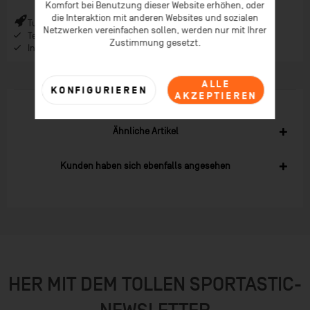
Komfort bei Benutzung dieser Website erhöhen, oder
die Interaktion mit anderen Websites und sozialen
Turbo-Versand (*) bei Bestellungen bis 9 Uhr (* Lagerware)
Netzwerken vereinfachen sollen, werden nur mit Ihrer
Telefonberatung ab 08:00 Uhr Früh (Mo-Fr)
Zustimmung gesetzt.
Inspiration im Coaching-Magazin & Newsletter
ALLE
KONFIGURIEREN
AKZEPTIEREN
Ähnliche Artikel
Kunden haben sich ebenfalls angesehen
HER MIT DEM TOLLEN SPORTASTIC-