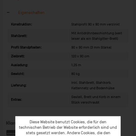
Eigenschaften
Konstruktion:
Stahlprofil 90 x 90 mm verzinkt
Mit Antidröhnbeschichtung (weit
Stahlbrett:
leiser als ein Stahlgitter-Brett)
Profil Standpfosten:
90 x 90 mm (3 mm Stärke)
Zielbrett:
120 x 90 cm
Ausladung:
1,25 m
Gewicht:
80 kg
Inkl. Stahlbrett, Stahlkorb,
Lieferung:
Kettennetz und Bodenhülse
Gestell, Brett und Korb in einem
Extras:
Stück verschraubt
Diese Website benutzt Cookies, die für den
technischen Betrieb der Website erforderlich sind und
stets gesetzt werden. Andere Cookies, die den