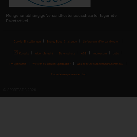
Mengenunabhängige Versandkostenpauschale für lagernde
Paketartikel
Cookie-Einstellungen
Energy Boost Challenge
Lieferung und Versandkosten
Kontakt
Widerrufsrecht
Datenschutz
AGB
Impressum
Jobs
I'm Sportastic
Wie lebt es sich bei Sportastic?
Was bedeutet Arbeiten für Sportastic?
Finde deinen passenden Job
© SPORTASTIC 2026